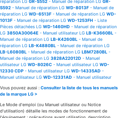
réparation
LG
GR-S552
- Manuel de réparation
LG
GR-
S592
- Manuel de réparation
LG
WD-8013F
- Manuel de
réparation
LG
WD-6513F
- Manuel de réparation
LG
WD-
1013F
- Manuel de réparation
LG
WD-1253FH
- Liste
Pièces détachées
LG
WD-1460HD
- Manuel de réparation
LG
3850A30064E
- Manuel utilisateur
LG
LB-K3660BL
-
Manuel de réparation
LG
LB-K4260BL
- Manuel de
réparation
LG
LB-K4880BL
- Manuel de réparation
LG
LB-L6080BL
- Manuel de réparation
LG
LBM7280BL
-
Manuel de réparation
LG
3828A22012D
- Manuel
utilisateur
LG
WD-8026C
- Manuel utilisateur
LG
WD-
12330 CDP
- Manuel utilisateur
LG
WD-14335AD
-
Manuel utilisateur
LG
WD-12331AD
- Manuel utilisateur
Vous pouvez aussi :
Consulter la liste de tous les manuels
de la marque LG >
Le Mode d'emploi (ou Manuel utilisateur ou Notice
d'utilisation) détaille les modes de fonctionnement de
l'équipement : précautions avant utilisation, description