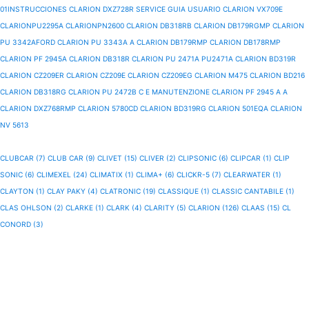
01INSTRUCCIONES
CLARION DXZ728R SERVICE GUIA USUARIO
CLARION VX709E
CLARIONPU2295A
CLARIONPN2600
CLARION DB318RB
CLARION DB179RGMP
CLARION
PU 3342AFORD
CLARION PU 3343A A
CLARION DB179RMP
CLARION DB178RMP
CLARION PF 2945A
CLARION DB318R
CLARION PU 2471A PU2471A
CLARION BD319R
CLARION CZ209ER
CLARION CZ209E
CLARION CZ209EG
CLARION M475
CLARION BD216
CLARION DB318RG
CLARION PU 2472B C E MANUTENZIONE
CLARION PF 2945 A A
CLARION DXZ768RMP
CLARION 5780CD
CLARION BD319RG
CLARION 501EQA
CLARION
NV 5613
CLUBCAR (7)
CLUB CAR (9)
CLIVET (15)
CLIVER (2)
CLIPSONIC (6)
CLIPCAR (1)
CLIP
SONIC (6)
CLIMEXEL (24)
CLIMATIX (1)
CLIMA+ (6)
CLICKR-5 (7)
CLEARWATER (1)
CLAYTON (1)
CLAY PAKY (4)
CLATRONIC (19)
CLASSIQUE (1)
CLASSIC CANTABILE (1)
CLAS OHLSON (2)
CLARKE (1)
CLARK (4)
CLARITY (5)
CLARION (126)
CLAAS (15)
CL
CONORD (3)