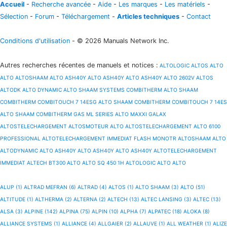
Accueil
-
Recherche avancée
-
Aide
-
Les marques
-
Les matériels
-
Sélection
-
Forum
-
Téléchargement
-
Articles techniques
-
Contact
Conditions d'utilisation
- © 2026 Manuals Network Inc.
Autres recherches récentes de manuels et notices
:
ALTOLOGIC
ALTOS
ALTO
ALTO
ALTOSHAAM
ALTO ASH40Y
ALTO ASH40Y
ALTO ASH40Y
ALTO 2602V
ALTOS
ALTODK
ALTO DYNAMIC
ALTO SHAAM SYSTEMS COMBITHERM
ALTO SHAAM
COMBITHERM COMBITOUCH 7 14ESG
ALTO SHAAM COMBITHERM COMBITOUCH 7 14ES
ALTO SHAAM COMBITHERM GAS ML SERIES
ALTO MAXXI GALAX
ALTOSTELECHARGEMENT
ALTOSMOTEUR
ALTO
ALTOSTELECHARGEMENT
ALTO 6100
PROFESSIONAL
ALTOTELECHARGEMENT IMMEDIAT FLASH MONOTR
ALTOSHAAM
ALTO
ALTODYNAMIC
ALTO ASH40Y
ALTO ASH40Y
ALTO ASH40Y
ALTOTELECHARGEMENT
IMMEDIAT ALTECH BT300
ALTO
ALTO SQ 450 1H
ALTOLOGIC
ALTO
ALTO
ALUP (1)
ALTRAD MEFRAN (6)
ALTRAD (4)
ALTOS (1)
ALTO SHAAM (3)
ALTO (51)
ALTITUDE (1)
ALTHERMA (2)
ALTERNA (2)
ALTECH (13)
ALTEC LANSING (3)
ALTEC (13)
ALSA (3)
ALPINE (142)
ALPINA (75)
ALPIN (10)
ALPHA (7)
ALPATEC (18)
ALOKA (8)
ALLIANCE SYSTEMS (1)
ALLIANCE (4)
ALLGAIER (2)
ALLAUVE (1)
ALL WEATHER (1)
ALIZE