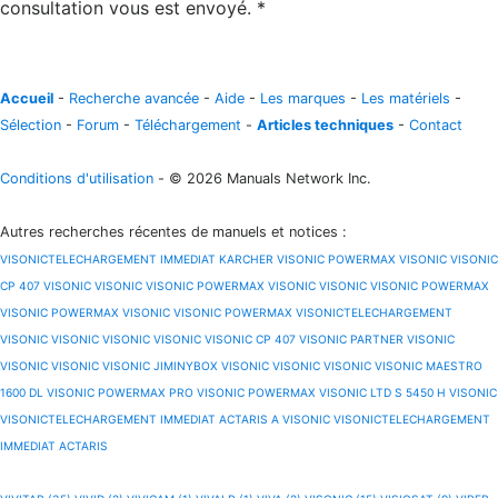
consultation vous est envoyé. *
Accueil
-
Recherche avancée
-
Aide
-
Les marques
-
Les matériels
-
Sélection
-
Forum
-
Téléchargement
-
Articles techniques
-
Contact
Conditions d'utilisation
- © 2026 Manuals Network Inc.
Autres recherches récentes de manuels et notices
:
VISONICTELECHARGEMENT IMMEDIAT KARCHER
VISONIC POWERMAX
VISONIC
VISONIC
CP 407
VISONIC
VISONIC
VISONIC POWERMAX
VISONIC
VISONIC
VISONIC POWERMAX
VISONIC POWERMAX
VISONIC
VISONIC POWERMAX
VISONICTELECHARGEMENT
VISONIC
VISONIC
VISONIC
VISONIC
VISONIC CP 407
VISONIC PARTNER
VISONIC
VISONIC
VISONIC
VISONIC JIMINYBOX
VISONIC
VISONIC
VISONIC
VISONIC MAESTRO
1600 DL
VISONIC POWERMAX PRO
VISONIC POWERMAX
VISONIC LTD S 5450 H
VISONIC
VISONICTELECHARGEMENT IMMEDIAT ACTARIS A
VISONIC
VISONICTELECHARGEMENT
IMMEDIAT ACTARIS