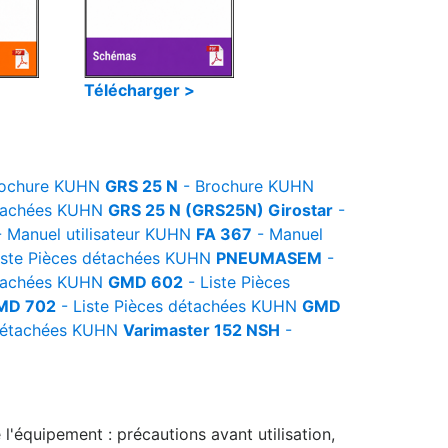
Télécharger >
ochure
KUHN
GRS 25 N
- Brochure
KUHN
tachées
KUHN
GRS 25 N (GRS25N) Girostar
-
 Manuel utilisateur
KUHN
FA 367
- Manuel
iste Pièces détachées
KUHN
PNEUMASEM
-
tachées
KUHN
GMD 602
- Liste Pièces
MD 702
- Liste Pièces détachées
KUHN
GMD
détachées
KUHN
Varimaster 152 NSH
-
l'équipement : précautions avant utilisation,