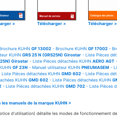
arger >
Télécharger >
Télécharger >
Brochure
KUHN
GF 13002
- Brochure
KUHN
GF 17002
- Br
teur
KUHN
GRS 25 N (GRS25N) Girostar
- Liste Pièces dé
25N) Girostar
- Liste Pièces détachées
KUHN
AERO AGT
-
KUHN
GF 23N
- Manuel utilisateur
KUHN
PNEUMASEM
- L
 Liste Pièces détachées
KUHN
GMD 602
- Liste Pièces dé
tachées
KUHN
GMD 602
- Liste Pièces détachées
KUHN
G
2
- Liste Pièces détachées
KUHN
GMD 702
- Liste Pièces 
ous les manuels de la marque KUHN >
tice d'utilisation) détaille les modes de fonctionnement de 