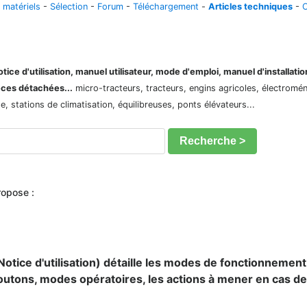
 matériels
-
Sélection
-
Forum
-
Téléchargement
-
Articles techniques
-
C
ice d'utilisation, manuel utilisateur, mode d'emploi, manuel d'installati
èces détachées...
micro-tracteurs, tracteurs, engins agricoles, électroménag
 stations de climatisation, équilibreuses, ponts élévateurs...
Recherche >
ropose :
otice d'utilisation) détaille les modes de fonctionnement
outons, modes opératoires, les actions à mener en cas d