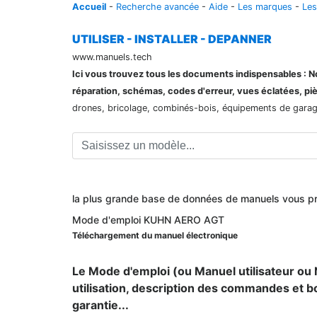
Accueil
-
Recherche avancée
-
Aide
-
Les marques
-
Les
UTILISER - INSTALLER - DEPANNER
www.manuels.tech
Ici vous trouvez tous les documents indispensables : Not
réparation, schémas, codes d'erreur, vues éclatées, pi
drones, bricolage, combinés-bois, équipements de garage,
la plus grande base de données de manuels vous p
Mode d'emploi KUHN AERO AGT
Téléchargement du manuel électronique
Le Mode d'emploi (ou Manuel utilisateur ou N
utilisation, description des commandes et b
garantie...