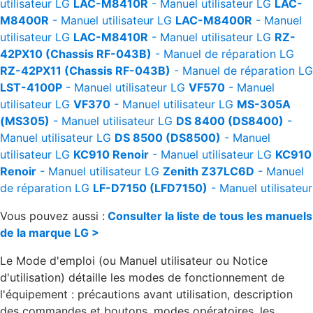
utilisateur
LG
LAC-M8410R
- Manuel utilisateur
LG
LAC-
M8400R
- Manuel utilisateur
LG
LAC-M8400R
- Manuel
utilisateur
LG
LAC-M8410R
- Manuel utilisateur
LG
RZ-
42PX10 (Chassis RF-043B)
- Manuel de réparation
LG
RZ-42PX11 (Chassis RF-043B)
- Manuel de réparation
LG
LST-4100P
- Manuel utilisateur
LG
VF570
- Manuel
utilisateur
LG
VF370
- Manuel utilisateur
LG
MS-305A
(MS305)
- Manuel utilisateur
LG
DS 8400 (DS8400)
-
Manuel utilisateur
LG
DS 8500 (DS8500)
- Manuel
utilisateur
LG
KC910 Renoir
- Manuel utilisateur
LG
KC910
Renoir
- Manuel utilisateur
LG
Zenith Z37LC6D
- Manuel
de réparation
LG
LF-D7150 (LFD7150)
- Manuel utilisateur
Vous pouvez aussi :
Consulter la liste de tous les manuels
de la marque LG >
Le Mode d'emploi (ou Manuel utilisateur ou Notice
d'utilisation) détaille les modes de fonctionnement de
l'équipement : précautions avant utilisation, description
des commandes et boutons, modes opératoires, les