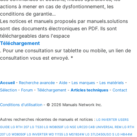
actions à mener en cas de dysfontionnement, les
conditions de garantie...
Les notices et manuels proposés par manuels.solutions
sont des documents électroniques en PDF. Ils sont
téléchargeables dans l'espace
Téléchargement
. Pour une consultation sur tablette ou mobile, un lien de
consultation vous est envoyé. *
Accueil
-
Recherche avancée
-
Aide
-
Les marques
-
Les matériels
-
Sélection
-
Forum
-
Téléchargement
-
Articles techniques
-
Contact
Conditions d'utilisation
- © 2026 Manuals Network Inc.
Autres recherches récentes de manuels et notices
:
LG INVERTER USERS
GUIDE
LG RTH 207
LG T530
LG WD8050F
LG NSE URC20 C4B UNIVERSAL REM
LG RTH
207
LG WD8050F
LG INVERTER WD 11155
LG MS1924W
LG 37LD450USO S
LG HB44M