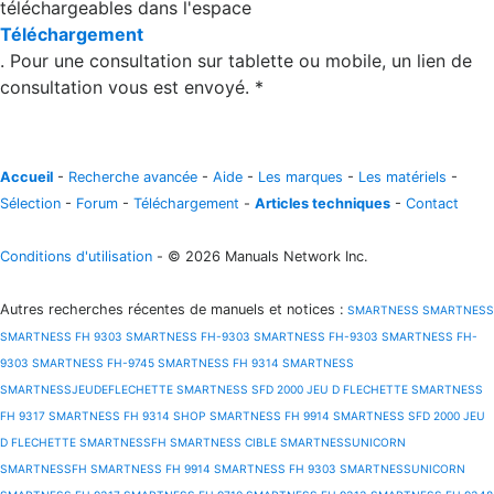
téléchargeables dans l'espace
Téléchargement
. Pour une consultation sur tablette ou mobile, un lien de
consultation vous est envoyé. *
Accueil
-
Recherche avancée
-
Aide
-
Les marques
-
Les matériels
-
Sélection
-
Forum
-
Téléchargement
-
Articles techniques
-
Contact
Conditions d'utilisation
- © 2026 Manuals Network Inc.
Autres recherches récentes de manuels et notices
:
SMARTNESS
SMARTNESS
SMARTNESS FH 9303
SMARTNESS FH-9303
SMARTNESS FH-9303
SMARTNESS FH-
9303
SMARTNESS FH-9745
SMARTNESS FH 9314
SMARTNESS
SMARTNESSJEUDEFLECHETTE
SMARTNESS SFD 2000 JEU D FLECHETTE
SMARTNESS
FH 9317
SMARTNESS FH 9314 SHOP
SMARTNESS FH 9914
SMARTNESS SFD 2000 JEU
D FLECHETTE
SMARTNESSFH
SMARTNESS CIBLE
SMARTNESSUNICORN
SMARTNESSFH
SMARTNESS FH 9914
SMARTNESS FH 9303
SMARTNESSUNICORN