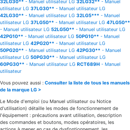
32LG30**
- Manuel utilisateur
LG
32LG32**
- Manuel
utilisateur
LG
37LG30**
- Manuel utilisateur
LG
42LG30**
- Manuel utilisateur
LG
32LG5***
- Manuel
utilisateur
LG
37LG50**
- Manuel utilisateur
LG
47LG50**
- Manuel utilisateur
LG
52LG50**
- Manuel utilisateur
LG
42PG10**
- Manuel utilisateur
LG
50PG10**
- Manuel
utilisateur
LG
42PG20**
- Manuel utilisateur
LG
50PG20**
- Manuel utilisateur
LG
42PG30**
- Manuel
utilisateur
LG
50PG30**
- Manuel utilisateur
LG
60PG30**
- Manuel utilisateur
LG
RCT689H
- Manuel
utilisateur
Vous pouvez aussi :
Consulter la liste de tous les manuels
de la marque LG >
Le Mode d'emploi (ou Manuel utilisateur ou Notice
d'utilisation) détaille les modes de fonctionnement de
l'équipement : précautions avant utilisation, description
des commandes et boutons, modes opératoires, les
actions à mener en cas de dysfontionnement, les