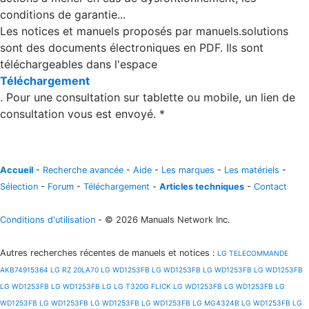
conditions de garantie...
Les notices et manuels proposés par manuels.solutions
sont des documents électroniques en PDF. Ils sont
téléchargeables dans l'espace
Téléchargement
. Pour une consultation sur tablette ou mobile, un lien de
consultation vous est envoyé. *
Accueil
-
Recherche avancée
-
Aide
-
Les marques
-
Les matériels
-
Sélection
-
Forum
-
Téléchargement
-
Articles techniques
-
Contact
Conditions d'utilisation
- © 2026 Manuals Network Inc.
Autres recherches récentes de manuels et notices
:
LG TELECOMMANDE
AKB74915364
LG RZ 20LA70
LG WD1253FB
LG WD1253FB
LG WD1253FB
LG WD1253FB
LG WD1253FB
LG WD1253FB
LG LG T320G FLICK
LG WD1253FB
LG WD1253FB
LG
WD1253FB
LG WD1253FB
LG WD1253FB
LG WD1253FB
LG MG4324B
LG WD1253FB
LG