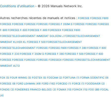
Conditions d'utilisation
- © 2026 Manuals Network Inc.
Autres recherches récentes de manuels et notices
:
FORESEE
FORESEE F600
FORESEE
FORESEE
FORESEE
FORESEE
FORESEE F 350M G
FORESEE
FORESEE
FORESEE
F-600
FORESEE F-600
FORESEE F-600
FORESEEX
FORESEE F600
FORESEETELECHARGEMENT IMMEDIAT GOLDONI J
FORESEETELECHARGEMENT
IMMEDIAT KLIVER KL
FORESEE F 500
FORESEETELECHARGEMENT
FORESEETELECHARGEMENT
FORESEE
FORESEE F600
FORESEE F 380
FORESEE F 600
FORESEE F 330
FORESEE F 350M G
FORESEE F 380
FORESEE F 500
FORESEE F 600
FORESEE
FORESEE
FORESEE
FORESEE
FORESEEX
FORESEE
FORESEETELECHARGEMENT
IMMEDIAT ALTO
FOX (5)
FOUR WINNS (5)
FOSTEX (5)
FOSCAM (2)
FORTUNA (1)
FORMA SCIENTIFIC (9)
FORESEE (9)
FORD LEHMAN (49)
FORD (192)
FORCEIO (1)
FORCE (1)
FOODSAVER (2)
FONDIS (3)
FONDERIES FRANCO-BELGES (3)
FOMAX (10)
FOINOX (15)
FOG (88)
FOCAL
(4)