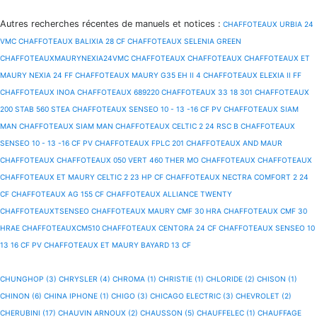
Autres recherches récentes de manuels et notices
:
CHAFFOTEAUX URBIA 24
VMC
CHAFFOTEAUX BALIXIA 28 CF
CHAFFOTEAUX SELENIA GREEN
CHAFFOTEAUXMAURYNEXIA24VMC
CHAFFOTEAUX
CHAFFOTEAUX
CHAFFOTEAUX ET
MAURY NEXIA 24 FF
CHAFFOTEAUX MAURY G35 EH II 4
CHAFFOTEAUX ELEXIA II FF
CHAFFOTEAUX INOA
CHAFFOTEAUX 689220
CHAFFOTEAUX 33 18 301
CHAFFOTEAUX
200 STAB 560 STEA
CHAFFOTEAUX SENSEO 10 - 13 -16 CF PV
CHAFFOTEAUX SIAM
MAN
CHAFFOTEAUX SIAM MAN
CHAFFOTEAUX CELTIC 2 24 RSC B
CHAFFOTEAUX
SENSEO 10 - 13 -16 CF PV
CHAFFOTEAUX FPLC 201
CHAFFOTEAUX AND MAUR
CHAFFOTEAUX
CHAFFOTEAUX 050 VERT 460 THER MO
CHAFFOTEAUX
CHAFFOTEAUX
CHAFFOTEAUX ET MAURY CELTIC 2 23 HP CF
CHAFFOTEAUX NECTRA COMFORT 2 24
CF
CHAFFOTEAUX AG 155 CF
CHAFFOTEAUX ALLIANCE TWENTY
CHAFFOTEAUXTSENSEO
CHAFFOTEAUX MAURY CMF 30 HRA
CHAFFOTEAUX CMF 30
HRAE
CHAFFOTEAUXCM510
CHAFFOTEAUX CENTORA 24 CF
CHAFFOTEAUX SENSEO 10
13 16 CF PV
CHAFFOTEAUX ET MAURY BAYARD 13 CF
CHUNGHOP (3)
CHRYSLER (4)
CHROMA (1)
CHRISTIE (1)
CHLORIDE (2)
CHISON (1)
CHINON (6)
CHINA IPHONE (1)
CHIGO (3)
CHICAGO ELECTRIC (3)
CHEVROLET (2)
CHERUBINI (17)
CHAUVIN ARNOUX (2)
CHAUSSON (5)
CHAUFFELEC (1)
CHAUFFAGE