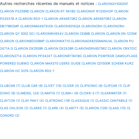
Autres recherches récentes de manuels et notices
:
CLARIONQY5002SF
CLARION PS2599D
CLARION
CLARION RT 9418G
CLARIONHF R135SHOP
CLARION
PS2537B A
CLARION RD3-1
CLARION ARX6570RZ
CLARION ARX6570RZ
CLARION
DB179RGMP
CLARIONMAX675VDII
CLARION501EQA
CLARIONCRH
CLARIONCRH
CLARION QY 5002 SD I
CLARIONRH934V
CLARION CK86B
CLARION CLARION EN 1225W
CLARION
CLARIONBD359MP
CLARIONNX710
CLARIONADX8255MANUAL
CLARION PU
2471A G
CLARION DXZ928R
CLARION DXZ428R
CLARIONDRX6575RZ
CLARION CRX701C
CLARION2714
CLARION PP2424T
CLARIONRT9418G
CLARION PSWFRGR CAMOUFLAGE
POWERED SUBWO
CLARION MAX570 USERS GUIDE
CLARION CD1500R SCHEMI KURZ
CLARION HC 307A
CLARION RD3-1
CLUBCAR (7)
CLUB CAR (9)
CLIVET (15)
CLIVER (2)
CLIPSONIC (6)
CLIPCAR (1)
CLIP
SONIC (6)
CLIMEXEL (24)
CLIMATIX (1)
CLIMA+ (6)
CLICKR-5 (7)
CLEARWATER (1)
CLAYTON (1)
CLAY PAKY (4)
CLATRONIC (19)
CLASSIQUE (1)
CLASSIC CANTABILE (1)
CLAS OHLSON (2)
CLARKE (1)
CLARK (4)
CLARITY (5)
CLARION (126)
CLAAS (15)
CL
CONORD (3)