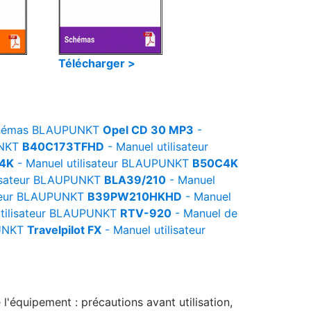
Télécharger >
hémas
BLAUPUNKT
Opel CD 30 MP3
-
NKT
B40C173TFHD
- Manuel utilisateur
4K
- Manuel utilisateur
BLAUPUNKT
B50C4K
sateur
BLAUPUNKT
BLA39/210
- Manuel
eur
BLAUPUNKT
B39PW210HKHD
- Manuel
ilisateur
BLAUPUNKT
RTV-920
- Manuel de
UNKT
Travelpilot FX
- Manuel utilisateur
l'équipement : précautions avant utilisation,