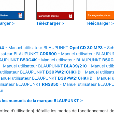
arger >
Télécharger >
Télécharger >
D4
- Manuel utilisateur
BLAUPUNKT
Opel CD 30 MP3
- Sc
isateur
BLAUPUNKT
CDR500
- Manuel utilisateur
BLAUPU
AUPUNKT
B50C4K
- Manuel utilisateur
BLAUPUNKT
B50C
- Manuel utilisateur
BLAUPUNKT
BLA39/210
- Manuel utili
tilisateur
BLAUPUNKT
B39PW210HKHD
- Manuel utilisat
anuel utilisateur
BLAUPUNKT
B39PW210HKHD
- Manuel ut
lisateur
BLAUPUNKT
RNS850
- Manuel utilisateur
BLAUP
ur
ous les manuels de la marque BLAUPUNKT >
tice d'utilisation) détaille les modes de fonctionnement de 