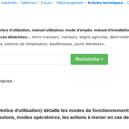
 matériels
-
Sélection
-
Forum
-
Téléchargement
-
Articles techniques
-
C
ice d'utilisation, manuel utilisateur, mode d'emploi, manuel d'installati
èces détachées...
micro-tracteurs, tracteurs, engins agricoles, électroménag
 stations de climatisation, équilibreuses, ponts élévateurs...
Recherche >
ropose :
otice d'utilisation) détaille les modes de fonctionnement
outons, modes opératoires, les actions à mener en cas d