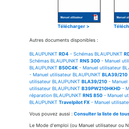
Télécharger >
Téléch
Autres documents disponibles :
BLAUPUNKT
RD4
- Schémas
BLAUPUNKT
R
Schémas
BLAUPUNKT
RNS 300
- Manuel util
BLAUPUNKT
B50C4K
- Manuel utilisateur
BL
- Manuel utilisateur
BLAUPUNKT
BLA39/210
utilisateur
BLAUPUNKT
BLA39/210
- Manuel u
utilisateur
BLAUPUNKT
B39PW210HKHD
- M
réparation
BLAUPUNKT
RNS 850
- Manuel uti
BLAUPUNKT
Travelpilot FX
- Manuel utilisate
Vous pouvez aussi :
Consulter la liste de t
Le Mode d'emploi (ou Manuel utilisateur ou No