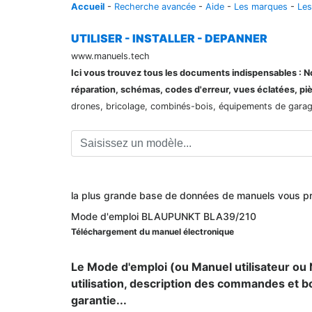
Accueil
-
Recherche avancée
-
Aide
-
Les marques
-
Les
UTILISER - INSTALLER - DEPANNER
www.manuels.tech
Ici vous trouvez tous les documents indispensables : Not
réparation, schémas, codes d'erreur, vues éclatées, pi
drones, bricolage, combinés-bois, équipements de garage,
la plus grande base de données de manuels vous p
Mode d'emploi BLAUPUNKT BLA39/210
Téléchargement du manuel électronique
Le Mode d'emploi (ou Manuel utilisateur ou N
utilisation, description des commandes et b
garantie...