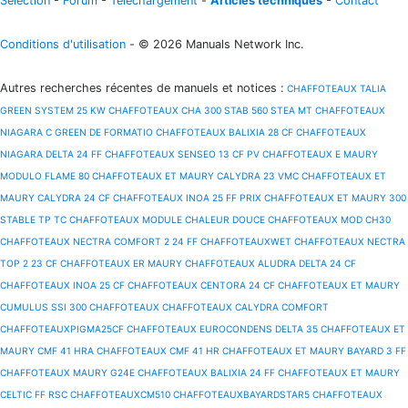
Sélection
-
Forum
-
Téléchargement
-
Articles techniques
-
Contact
Conditions d'utilisation
- © 2026 Manuals Network Inc.
Autres recherches récentes de manuels et notices
:
CHAFFOTEAUX TALIA
GREEN SYSTEM 25 KW
CHAFFOTEAUX CHA 300 STAB 560 STEA MT
CHAFFOTEAUX
NIAGARA C GREEN DE FORMATIO
CHAFFOTEAUX BALIXIA 28 CF
CHAFFOTEAUX
NIAGARA DELTA 24 FF
CHAFFOTEAUX SENSEO 13 CF PV
CHAFFOTEAUX E MAURY
MODULO FLAME 80
CHAFFOTEAUX ET MAURY CALYDRA 23 VMC
CHAFFOTEAUX ET
MAURY CALYDRA 24 CF
CHAFFOTEAUX INOA 25 FF PRIX
CHAFFOTEAUX ET MAURY 300
STABLE TP TC
CHAFFOTEAUX MODULE CHALEUR DOUCE
CHAFFOTEAUX MOD CH30
CHAFFOTEAUX NECTRA COMFORT 2 24 FF
CHAFFOTEAUXWET
CHAFFOTEAUX NECTRA
TOP 2 23 CF
CHAFFOTEAUX ER MAURY
CHAFFOTEAUX ALUDRA DELTA 24 CF
CHAFFOTEAUX INOA 25 CF
CHAFFOTEAUX CENTORA 24 CF
CHAFFOTEAUX ET MAURY
CUMULUS SSI 300
CHAFFOTEAUX
CHAFFOTEAUX CALYDRA COMFORT
CHAFFOTEAUXPIGMA25CF
CHAFFOTEAUX EUROCONDENS DELTA 35
CHAFFOTEAUX ET
MAURY CMF 41 HRA
CHAFFOTEAUX CMF 41 HR
CHAFFOTEAUX ET MAURY BAYARD 3 FF
CHAFFOTEAUX MAURY G24E
CHAFFOTEAUX BALIXIA 24 FF
CHAFFOTEAUX ET MAURY
CELTIC FF RSC
CHAFFOTEAUXCM510
CHAFFOTEAUXBAYARDSTAR5
CHAFFOTEAUX