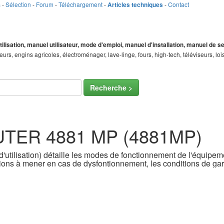
s
-
Sélection
-
Forum
-
Téléchargement
-
-
Contact
Articles techniques
tilisation, manuel utilisateur, mode d'emploi, manuel d'installation, manuel de 
teurs, engins agricoles, électroménager, lave-linge, fours, high-tech, téléviseurs, 
Recherche >
SAUTER 4881 MP (4881MP)
'utilisation) détaille les modes de fonctionnement de l'équipemen
ons à mener en cas de dysfontionnement, les conditions de gara