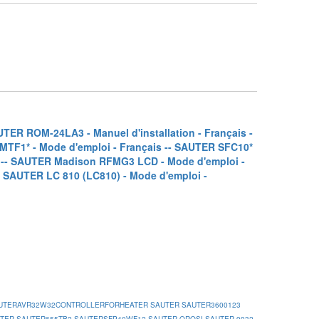
UTER ROM-24LA3 - Manuel d'installation - Français -
MTF1* - Mode d'emploi - Français -
- SAUTER SFC10*
-
- SAUTER Madison RFMG3 LCD - Mode d'emploi -
- SAUTER LC 810 (LC810) - Mode d'emploi -
UTERAVR32W32CONTROLLERFORHEATER
SAUTER
SAUTER3600123
TER
SAUTER655TB2
SAUTERSFP40WF12
SAUTER OROSI
SAUTER 9932