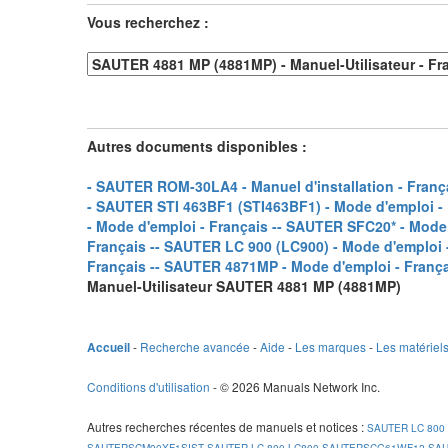
Vous recherchez :
Autres documents disponibles :
- SAUTER ROM-30LA4 - Manuel d'installation - França
- SAUTER STI 463BF1 (STI463BF1) - Mode d'emploi - 
- Mode d'emploi - Français -
- SAUTER SFC20* - Mode d
Français -
- SAUTER LC 900 (LC900) - Mode d'emploi -
Français -
- SAUTER 4871MP - Mode d'emploi - França
Manuel-Utilisateur SAUTER 4881 MP (4881MP)
-
Recherche avancée
-
Aide
-
Les marques
-
Les matériel
Accueil
Conditions d'utilisation
- © 2026 Manuals Network Inc.
Autres recherches récentes de manuels et notices
:
SAUTER LC 800
SAUTERSCM90XF1SIST
SAUTER LC 800 LC800
SAUTERSCG61WF12
SAU