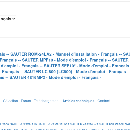
is -
- SAUTER ROM-24LA2 - Manuel d'installation - Français -
- SA
Français -
- SAUTER MPF10 - Mode d'emploi - Français -
- SAUTER 
'emploi - Français -
- SAUTER SFE10* - Mode d'emploi - Français 
 Français -
- SAUTER LC 800 (LC800) - Mode d'emploi - Français -
is -
- SAUTER 4816MP2 - Mode d'emploi - Français -
s
-
Sélection
-
Forum
-
Téléchargement
-
-
Contact
Articles techniques
 LC800
SAUTER NOVA 210
SAUTER RAM9C3F002
SAUTER 4992MOP2
SAUTERSFP830B
SA
TER NRT 101
SAUTER SFC20BF11
SAUTERTELECHARGEMENT IMMEDIAT FICHET SER
SAU