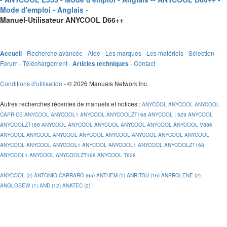
Mode d'emploi - Anglais -
Manuel-Utilisateur ANYCOOL D66++
-
Recherche avancée
-
Aide
-
Les marques
-
Les matériels
-
Sélection
-
Accueil
Forum
-
Téléchargement
-
-
Contact
Articles techniques
Conditions d'utilisation
- © 2026 Manuals Network Inc.
Autres recherches récentes de manuels et notices
:
ANYCOOL
ANYCOOL
ANYCOOL
CAPRICE
ANYCOOL
ANYCOOL1
ANYCOOL
ANYCOOLZT168
ANYCOOL I 929
ANYCOOL
ANYCOOLZT168
ANYCOOL
ANYCOOL
ANYCOOL
ANYCOOL
ANYCOOL
ANYCOOL V886
ANYCOOL
ANYCOOL
ANYCOOL
ANYCOOL
ANYCOOL
ANYCOOL
ANYCOOL
ANYCOOL
ANYCOOL
ANYCOOL
ANYCOOL1
ANYCOOL
ANYCOOL1
ANYCOOL
ANYCOOLZT168
ANYCOOL1
ANYCOOL
ANYCOOLZT168
ANYCOOL T628
ANYCOOL (2)
ANTONIO CARRARO (65)
ANTHEM (1)
ANRITSU (16)
ANPROLENE (2)
ANGLOSEW (1)
AND (12)
ANATEC (2)