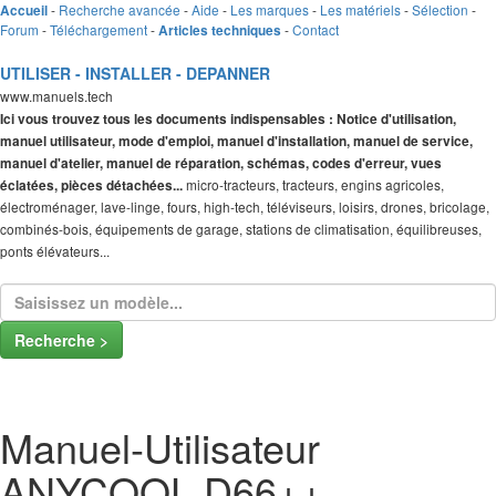
-
Recherche avancée
-
Aide
-
Les marques
-
Les matériels
-
Sélection
-
Accueil
Forum
-
Téléchargement
-
-
Contact
Articles techniques
UTILISER - INSTALLER - DEPANNER
www.manuels.tech
Ici vous trouvez tous les documents indispensables : Notice d'utilisation,
manuel utilisateur, mode d'emploi, manuel d'installation, manuel de service,
manuel d'atelier, manuel de réparation, schémas, codes d'erreur, vues
micro-tracteurs, tracteurs, engins agricoles,
éclatées, pièces détachées...
électroménager, lave-linge, fours, high-tech, téléviseurs, loisirs, drones, bricolage,
combinés-bois, équipements de garage, stations de climatisation, équilibreuses,
ponts élévateurs...
Recherche >
Manuel-Utilisateur
ANYCOOL D66++