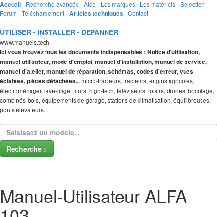
-
Recherche avancée
-
Aide
-
Les marques
-
Les matériels
-
Sélection
-
Accueil
Forum
-
Téléchargement
-
-
Contact
Articles techniques
UTILISER - INSTALLER - DEPANNER
www.manuels.tech
Ici vous trouvez tous les documents indispensables : Notice d'utilisation,
manuel utilisateur, mode d'emploi, manuel d'installation, manuel de service,
manuel d'atelier, manuel de réparation, schémas, codes d'erreur, vues
micro-tracteurs, tracteurs, engins agricoles,
éclatées, pièces détachées...
électroménager, lave-linge, fours, high-tech, téléviseurs, loisirs, drones, bricolage,
combinés-bois, équipements de garage, stations de climatisation, équilibreuses,
ponts élévateurs...
Recherche >
Manuel-Utilisateur ALFA
103