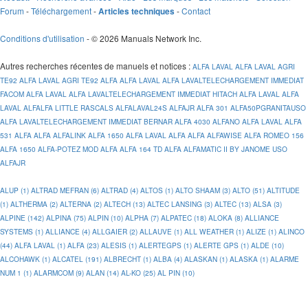
Forum
-
Téléchargement
-
-
Contact
Articles techniques
Conditions d'utilisation
- © 2026 Manuals Network Inc.
Autres recherches récentes de manuels et notices
:
ALFA LAVAL
ALFA LAVAL AGRI
TE92
ALFA LAVAL AGRI TE92
ALFA
ALFA LAVAL
ALFA LAVALTELECHARGEMENT IMMEDIAT
FACOM
ALFA LAVAL
ALFA LAVALTELECHARGEMENT IMMEDIAT HITACH
ALFA LAVAL
ALFA
LAVAL
ALFALFA LITTLE RASCALS
ALFALAVAL24S
ALFAJR
ALFA 301
ALFA50PGRANITAUSO
ALFA LAVALTELECHARGEMENT IMMEDIAT BERNAR
ALFA 4030
ALFANO
ALFA LAVAL
ALFA
531
ALFA
ALFA
ALFALINK
ALFA 1650
ALFA LAVAL
ALFA
ALFA
ALFAWISE
ALFA ROMEO 156
ALFA 1650
ALFA-POTEZ MOD
ALFA
ALFA 164 TD
ALFA ALFAMATIC II BY JANOME USO
ALFAJR
ALUP (1)
ALTRAD MEFRAN (6)
ALTRAD (4)
ALTOS (1)
ALTO SHAAM (3)
ALTO (51)
ALTITUDE
(1)
ALTHERMA (2)
ALTERNA (2)
ALTECH (13)
ALTEC LANSING (3)
ALTEC (13)
ALSA (3)
ALPINE (142)
ALPINA (75)
ALPIN (10)
ALPHA (7)
ALPATEC (18)
ALOKA (8)
ALLIANCE
SYSTEMS (1)
ALLIANCE (4)
ALLGAIER (2)
ALLAUVE (1)
ALL WEATHER (1)
ALIZE (1)
ALINCO
(44)
ALFA LAVAL (1)
ALFA (23)
ALESIS (1)
ALERTEGPS (1)
ALERTE GPS (1)
ALDE (10)
ALCOHAWK (1)
ALCATEL (191)
ALBRECHT (1)
ALBA (4)
ALASKAN (1)
ALASKA (1)
ALARME
NUM 1 (1)
ALARMCOM (9)
ALAN (14)
AL-KO (25)
AL PIN (10)