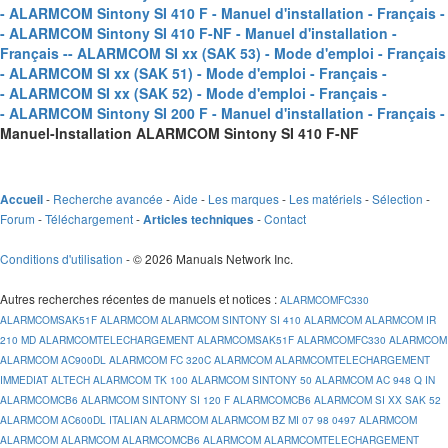
- ALARMCOM Sintony SI 410 F - Manuel d'installation - Français -
- ALARMCOM Sintony SI 410 F-NF - Manuel d'installation -
Français -
- ALARMCOM SI xx (SAK 53) - Mode d'emploi - Français 
- ALARMCOM SI xx (SAK 51) - Mode d'emploi - Français -
- ALARMCOM SI xx (SAK 52) - Mode d'emploi - Français -
- ALARMCOM Sintony SI 200 F - Manuel d'installation - Français -
Manuel-Installation ALARMCOM Sintony SI 410 F-NF
-
Recherche avancée
-
Aide
-
Les marques
-
Les matériels
-
Sélection
-
Accueil
Forum
-
Téléchargement
-
-
Contact
Articles techniques
Conditions d'utilisation
- © 2026 Manuals Network Inc.
Autres recherches récentes de manuels et notices
:
ALARMCOMFC330
ALARMCOMSAK51F
ALARMCOM
ALARMCOM SINTONY SI 410
ALARMCOM
ALARMCOM IR
210 MD
ALARMCOMTELECHARGEMENT
ALARMCOMSAK51F
ALARMCOMFC330
ALARMCOM
ALARMCOM AC900DL
ALARMCOM FC 320C
ALARMCOM
ALARMCOMTELECHARGEMENT
IMMEDIAT ALTECH
ALARMCOM TK 100
ALARMCOM SINTONY 50
ALARMCOM AC 948 Q IN
ALARMCOMCB6
ALARMCOM SINTONY SI 120 F
ALARMCOMCB6
ALARMCOM SI XX SAK 52
ALARMCOM AC600DL ITALIAN
ALARMCOM
ALARMCOM BZ MI 07 98 0497
ALARMCOM
ALARMCOM
ALARMCOM
ALARMCOMCB6
ALARMCOM
ALARMCOMTELECHARGEMENT