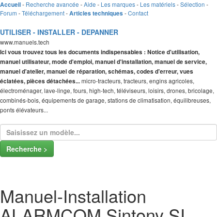
-
Recherche avancée
-
Aide
-
Les marques
-
Les matériels
-
Sélection
-
Accueil
Forum
-
Téléchargement
-
-
Contact
Articles techniques
UTILISER - INSTALLER - DEPANNER
www.manuels.tech
Ici vous trouvez tous les documents indispensables : Notice d'utilisation,
manuel utilisateur, mode d'emploi, manuel d'installation, manuel de service,
manuel d'atelier, manuel de réparation, schémas, codes d'erreur, vues
micro-tracteurs, tracteurs, engins agricoles,
éclatées, pièces détachées...
électroménager, lave-linge, fours, high-tech, téléviseurs, loisirs, drones, bricolage,
combinés-bois, équipements de garage, stations de climatisation, équilibreuses,
ponts élévateurs...
Recherche >
Manuel-Installation
ALARMCOM Sintony SI