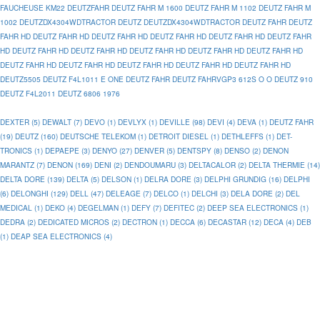
FAUCHEUSE KM22
DEUTZFAHR
DEUTZ FAHR M 1600
DEUTZ FAHR M 1102
DEUTZ FAHR M
1002
DEUTZDX4304WDTRACTOR
DEUTZ
DEUTZDX4304WDTRACTOR
DEUTZ FAHR
DEUTZ
FAHR HD
DEUTZ FAHR HD
DEUTZ FAHR HD
DEUTZ FAHR HD
DEUTZ FAHR HD
DEUTZ FAHR
HD
DEUTZ FAHR HD
DEUTZ FAHR HD
DEUTZ FAHR HD
DEUTZ FAHR HD
DEUTZ FAHR HD
DEUTZ FAHR HD
DEUTZ FAHR HD
DEUTZ FAHR HD
DEUTZ FAHR HD
DEUTZ FAHR HD
DEUTZ5505
DEUTZ F4L1011 E ONE
DEUTZ FAHR
DEUTZ FAHRVGP3 612S O O
DEUTZ 910
DEUTZ F4L2011
DEUTZ 6806 1976
DEXTER (5)
DEWALT (7)
DEVO (1)
DEVLYX (1)
DEVILLE (98)
DEVI (4)
DEVA (1)
DEUTZ FAHR
(19)
DEUTZ (160)
DEUTSCHE TELEKOM (1)
DETROIT DIESEL (1)
DETHLEFFS (1)
DET-
TRONICS (1)
DEPAEPE (3)
DENYO (27)
DENVER (5)
DENTSPY (8)
DENSO (2)
DENON
MARANTZ (7)
DENON (169)
DENI (2)
DENDOUMARU (3)
DELTACALOR (2)
DELTA THERMIE (14)
DELTA DORE (139)
DELTA (5)
DELSON (1)
DELRA DORE (3)
DELPHI GRUNDIG (16)
DELPHI
(6)
DELONGHI (129)
DELL (47)
DELEAGE (7)
DELCO (1)
DELCHI (3)
DELA DORE (2)
DEL
MEDICAL (1)
DEKO (4)
DEGELMAN (1)
DEFY (7)
DEFITEC (2)
DEEP SEA ELECTRONICS (1)
DEDRA (2)
DEDICATED MICROS (2)
DECTRON (1)
DECCA (6)
DECASTAR (12)
DECA (4)
DEB
(1)
DEAP SEA ELECTRONICS (4)