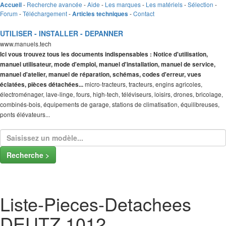
-
Recherche avancée
-
Aide
-
Les marques
-
Les matériels
-
Sélection
-
Accueil
Forum
-
Téléchargement
-
-
Contact
Articles techniques
UTILISER - INSTALLER - DEPANNER
www.manuels.tech
Ici vous trouvez tous les documents indispensables : Notice d'utilisation,
manuel utilisateur, mode d'emploi, manuel d'installation, manuel de service,
manuel d'atelier, manuel de réparation, schémas, codes d'erreur, vues
micro-tracteurs, tracteurs, engins agricoles,
éclatées, pièces détachées...
électroménager, lave-linge, fours, high-tech, téléviseurs, loisirs, drones, bricolage,
combinés-bois, équipements de garage, stations de climatisation, équilibreuses,
ponts élévateurs...
Recherche >
Liste-Pieces-Detachees
DEUTZ 1012