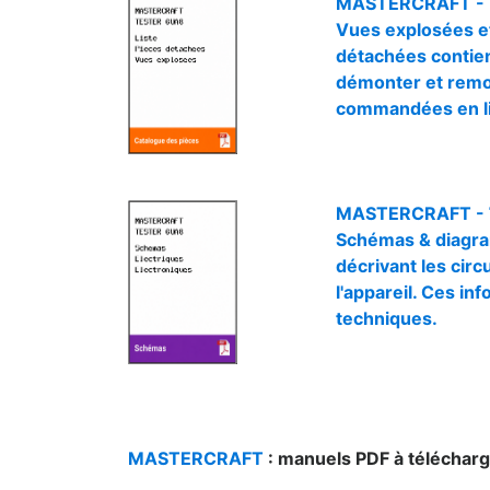
MASTERCRAFT -
Vues explosées e
détachées contient
démonter et remon
commandées en li
MASTERCRAFT -
Schémas & diagr
décrivant les circ
l'appareil. Ces i
techniques.
MASTERCRAFT
: manuels PDF à téléch