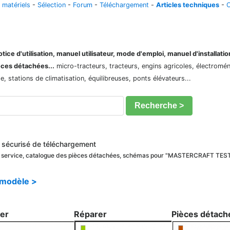
 matériels
-
Sélection
-
Forum
-
Téléchargement
-
Articles techniques
-
C
ice d'utilisation, manuel utilisateur, mode d'emploi, manuel d'installati
èces détachées...
micro-tracteurs, tracteurs, engins agricoles, électroménag
 stations de climatisation, équilibreuses, ponts élévateurs...
Recherche >
écurisé de téléchargement
 de service, catalogue des pièces détachées, schémas pour "MASTERCRAFT TE
 modèle >
ler
Réparer
Pièces détach