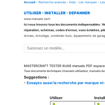
Accueil
-
Recherche avancée
-
Aide
-
Les marques
-
Les
UTILISER - INSTALLER - DEPANNER
www.manuels.tech
Ici vous trouvez tous les documents indispensables : Not
réparation, schémas, codes d'erreur, vues éclatées, pi
drones, bricolage, combinés-bois, équipements de garage,
MASTERCRAFT TESTER 6UA8 manuels PDF espace s
Tous documents techniques (manuels utilisateur, manuels
Suggestions :
-
Essayez aussi la recherche par marque et
Utiliser
Instal