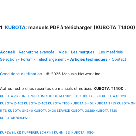
1
KUBOTA
: manuels PDF à télécharger (KUBOTA T1400)
Accueil
-
Recherche avancée
-
Aide
-
Les marques
-
Les matériels
-
Sélection
-
Forum
-
Téléchargement
-
Articles techniques
-
Contact
Conditions d'utilisation
- © 2026 Manuals Network Inc.
Autres recherches récentes de manuels et notices
KUBOTA T1400
:
KUBOTA Z650 INSTRUCCIONES
KUBOTA D902ESO1
KUBOTA 3680
KUBOTA GS120
KUBOTA Z-402
KUBOTA Z-402
KUBOTA TF55
KUBOTA Z-402
KUBOTA TF55
KUBOTA GN
5 TS
KUBOTA GH340
KUBOTA D430 SERVICE
KUBOTA GS280
KUBOTA T120
KUBOTAB70014WD
KURZWEIL (2)
KUPPERBUSCH (14)
KUHN (25)
KUBOTA (1090)