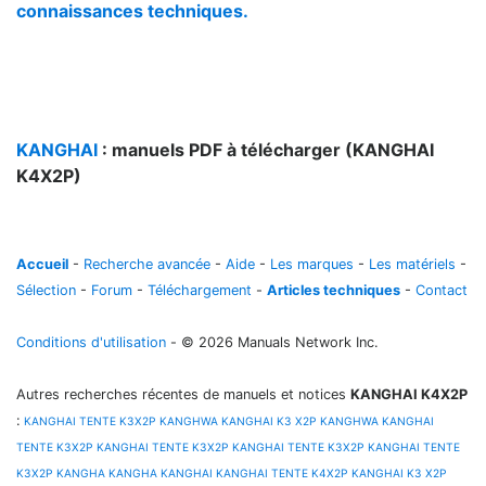
connaissances techniques.
KANGHAI
: manuels PDF à télécharger (KANGHAI
K4X2P)
Accueil
-
Recherche avancée
-
Aide
-
Les marques
-
Les matériels
-
Sélection
-
Forum
-
Téléchargement
-
Articles techniques
-
Contact
Conditions d'utilisation
- © 2026 Manuals Network Inc.
Autres recherches récentes de manuels et notices
KANGHAI K4X2P
:
KANGHAI TENTE K3X2P
KANGHWA
KANGHAI K3 X2P
KANGHWA
KANGHAI
TENTE K3X2P
KANGHAI TENTE K3X2P
KANGHAI TENTE K3X2P
KANGHAI TENTE
K3X2P
KANGHA
KANGHA
KANGHAI
KANGHAI TENTE K4X2P
KANGHAI K3 X2P