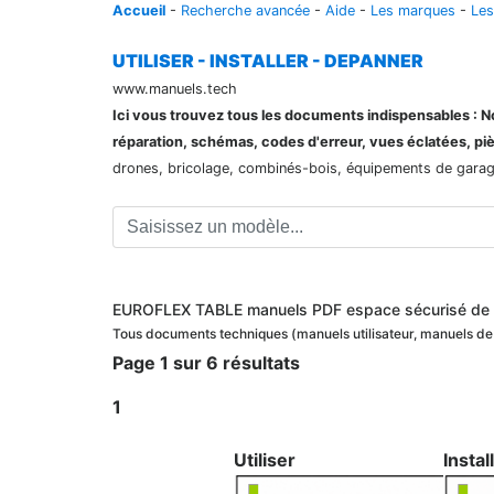
Accueil
-
Recherche avancée
-
Aide
-
Les marques
-
Les
UTILISER - INSTALLER - DEPANNER
www.manuels.tech
Ici vous trouvez tous les documents indispensables : Not
réparation, schémas, codes d'erreur, vues éclatées, pi
drones, bricolage, combinés-bois, équipements de garage,
EUROFLEX TABLE manuels PDF espace sécurisé de 
Tous documents techniques (manuels utilisateur, manuels d
Page 1 sur 6 résultats
1
Utiliser
Instal