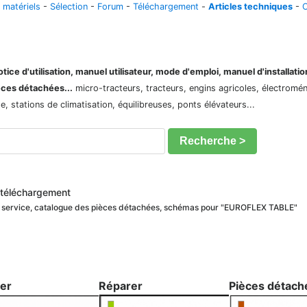
 matériels
-
Sélection
-
Forum
-
Téléchargement
-
Articles techniques
-
C
ice d'utilisation, manuel utilisateur, mode d'emploi, manuel d'installati
èces détachées...
micro-tracteurs, tracteurs, engins agricoles, électroménag
 stations de climatisation, équilibreuses, ponts élévateurs...
Recherche >
téléchargement
e service, catalogue des pièces détachées, schémas pour "EUROFLEX TABLE"
ler
Réparer
Pièces détach