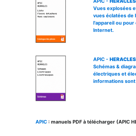
APIC -
HERACLES (
Vues explosées e
vues éclatées de l
l'appareil ou pou
Internet.
APIC -
HERACLES 
Schémas & diagra
électriques et éle
informations sont
APIC
: manuels PDF à télécharger (APIC 