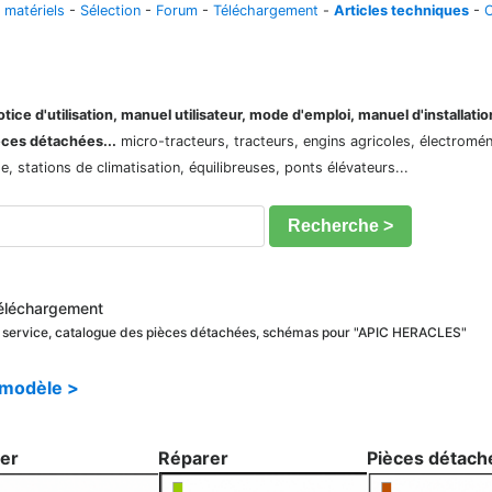
 matériels
-
Sélection
-
Forum
-
Téléchargement
-
Articles techniques
-
C
ice d'utilisation, manuel utilisateur, mode d'emploi, manuel d'installati
èces détachées...
micro-tracteurs, tracteurs, engins agricoles, électroménag
 stations de climatisation, équilibreuses, ponts élévateurs...
Recherche >
éléchargement
e service, catalogue des pièces détachées, schémas pour "APIC HERACLES"
 modèle >
ler
Réparer
Pièces détach