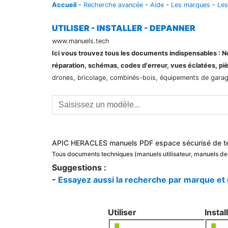
Accueil
-
Recherche avancée
-
Aide
-
Les marques
-
Les
UTILISER - INSTALLER - DEPANNER
www.manuels.tech
Ici vous trouvez tous les documents indispensables : Not
réparation, schémas, codes d'erreur, vues éclatées, pi
drones, bricolage, combinés-bois, équipements de garage,
APIC HERACLES manuels PDF espace sécurisé de t
Tous documents techniques (manuels utilisateur, manuels d
Suggestions :
-
Essayez aussi la recherche par marque et
Utiliser
Instal