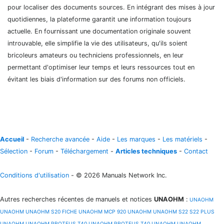
pour localiser des documents sources. En intégrant des mises à jour
quotidiennes, la plateforme garantit une information toujours
actuelle. En fournissant une documentation originale souvent
introuvable, elle simplifie la vie des utilisateurs, qu'ils soient
bricoleurs amateurs ou techniciens professionnels, en leur
permettant d'optimiser leur temps et leurs ressources tout en
évitant les biais d'information sur des forums non officiels.
Accueil
-
Recherche avancée
-
Aide
-
Les marques
-
Les matériels
-
Sélection
-
Forum
-
Téléchargement
-
Articles techniques
-
Contact
Conditions d'utilisation
- © 2026 Manuals Network Inc.
Autres recherches récentes de manuels et notices
UNAOHM
:
UNAOHM
UNAOHM
UNAOHM S20 FICHE
UNAOHM MCP 920
UNAOHM
UNAOHM S22 S22 PLUS
UNAOHM
UNAOHM PROTEUS T40
UNAOHM PROTEUS T40
UNAOHM
UNAOHM